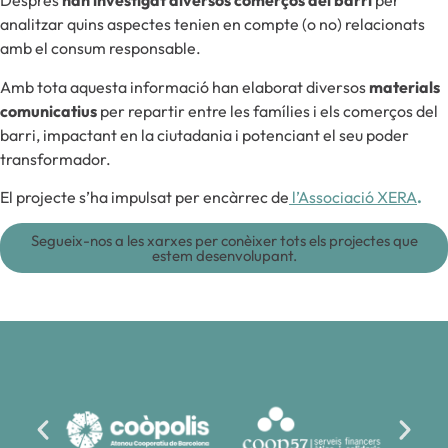
Després
han investigat diversos comerços del barri
per
analitzar quins aspectes tenien en compte (o no) relacionats
amb el consum responsable.
Amb tota aquesta informació han elaborat diversos
materials
comunicatius
per repartir entre les famílies i els comerços del
barri, impactant en la ciutadania i potenciant el seu poder
transformador.
El projecte s’ha impulsat per encàrrec de
l’Associació XERA
.
Segueix-nos a les xarxes per conèixer tots els projectes que
estem desenvolupant.