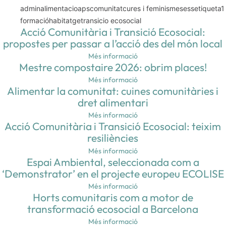
admin
alimentacio
aps
comunitat
cures i feminismes
ess
etiqueta1
formació
habitatge
transicio ecosocial
Acció Comunitària i Transició Ecosocial:
propostes per passar a l’acció des del món local
Més informació
Mestre compostaire 2026: obrim places!
Més informació
Alimentar la comunitat: cuines comunitàries i
dret alimentari
Més informació
Acció Comunitària i Transició Ecosocial: teixim
resiliències
Més informació
Espai Ambiental, seleccionada com a
‘Demonstrator’ en el projecte europeu ECOLISE
Més informació
Horts comunitaris com a motor de
transformació ecosocial a Barcelona
Més informació