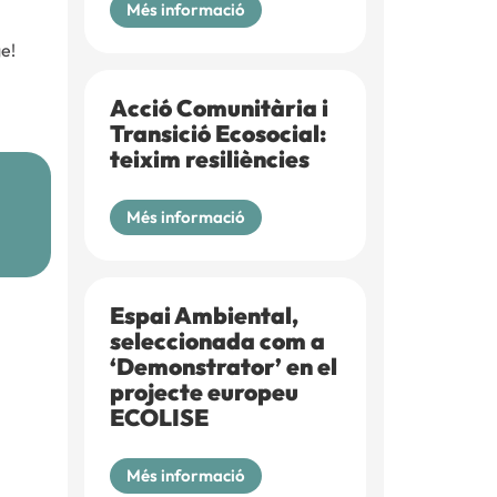
Més informació
e!
Acció Comunitària i
Transició Ecosocial:
teixim resiliències
Més informació
Espai Ambiental,
seleccionada com a
‘Demonstrator’ en el
projecte europeu
ECOLISE
Més informació