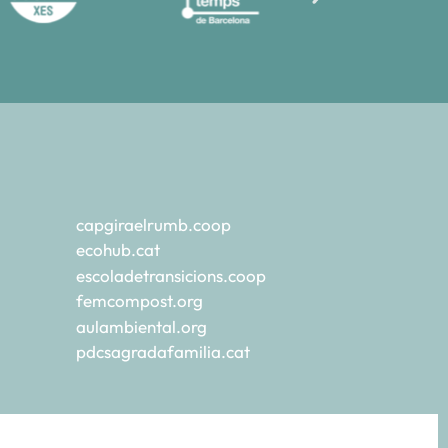
capgiraelrumb.coop
ecohub.cat
escoladetransicions.coop
femcompost.org
aulambiental.org
pdcsagradafamilia.cat