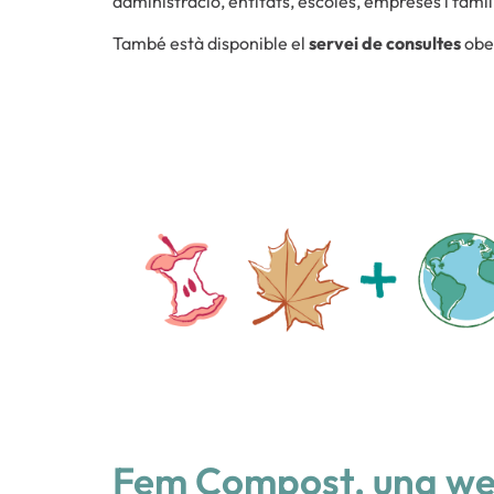
administració, entitats, escoles, empreses i famíl
També està disponible el
servei de consultes
ober
Fem Compost, una web