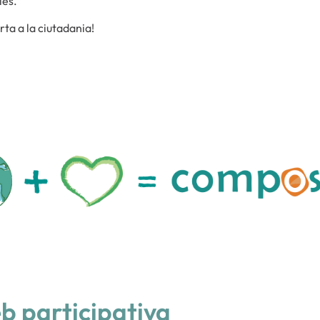
ies.
ta a la ciutadania!
 participativa