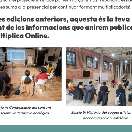
es suma a la presencial per continuar formant multiplicadoris!
es edicions anteriors, aquesta és la teva
nt de les informacions que anirem public
ltiplica Online.
sió 4: Comunicació del consum
Sessió 5: Història del cooperativism
scient i la transició ecològica
economia social i solidària