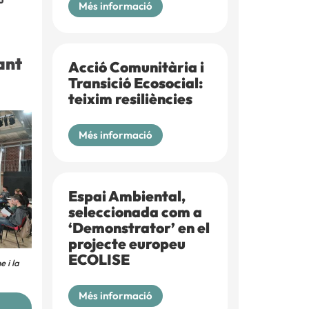
Més informació
ant
Acció Comunitària i
Transició Ecosocial:
teixim resiliències
Més informació
Espai Ambiental,
seleccionada com a
‘Demonstrator’ en el
projecte europeu
ECOLISE
e i la
Més informació