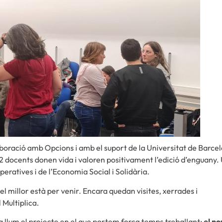
aboració amb Opcions i amb el suport de la Universitat de Barce
2 docents donen vida i valoren positivament l’edició d’enguany.
peratives i de l’Economia Social i Solidària.
el millor està per venir. Encara quedan visites, xerrades i
 Multiplica.
a llum el projecte en el que portem força temps treballant:
el no