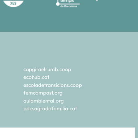
capgiraelrumb.coop
ecohub.cat
escoladetransicions.coop
femcompost.org
aulambiental.org
pdcsagradafamilia.cat