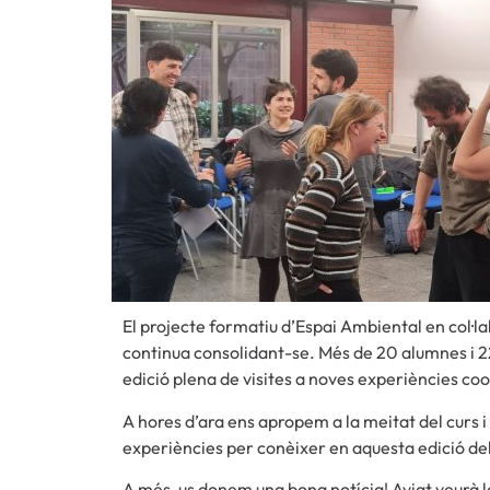
El projecte formatiu d’Espai Ambiental en col·l
continua consolidant-se. Més de 20 alumnes i 2
edició plena de visites a noves experiències coo
A hores d’ara ens apropem a la meitat del curs i 
experiències per conèixer en aquesta edició del
A més, us donem una bona notícia! Aviat veurà l