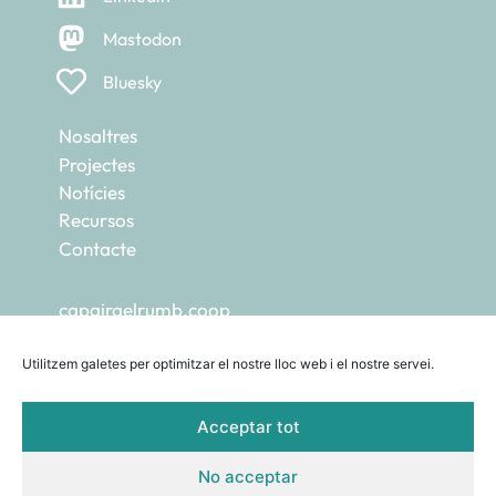
Mastodon
Bluesky
Nosaltres
Projectes
Notícies
Recursos
Contacte
capgiraelrumb.coop
ecohub.cat
escoladetransicions.coop
Utilitzem galetes per optimitzar el nostre lloc web i el nostre servei.
femcompost.org
aulambiental.org
Acceptar tot
pdcsagradafamilia.cat
No acceptar