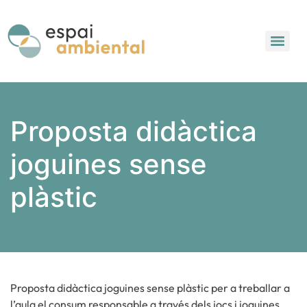
Proposta didàctica
joguines sense
plàstic
Proposta didàctica joguines sense plàstic per a treballar a
l’aula el consum responsable a través dels jocs i joguines.