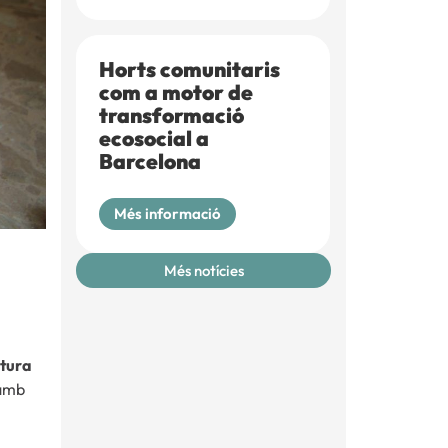
Horts comunitaris
com a motor de
transformació
ecosocial a
Barcelona
Més informació
Més notícies
ctura
 amb