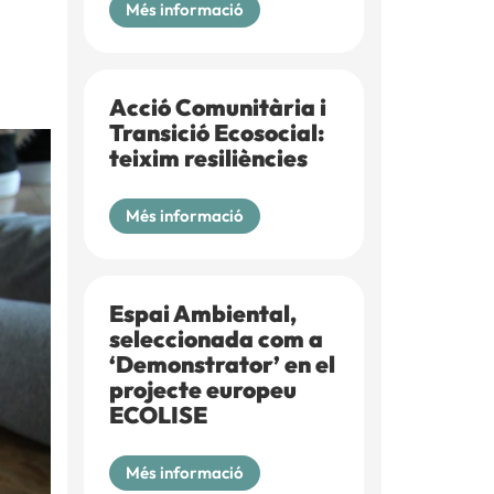
Més informació
Acció Comunitària i
Transició Ecosocial:
teixim resiliències
Més informació
Espai Ambiental,
seleccionada com a
‘Demonstrator’ en el
projecte europeu
ECOLISE
Més informació