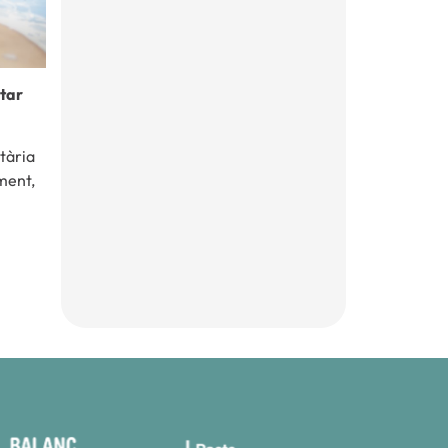
star
tària
ment,