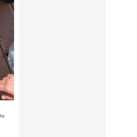
ula
i