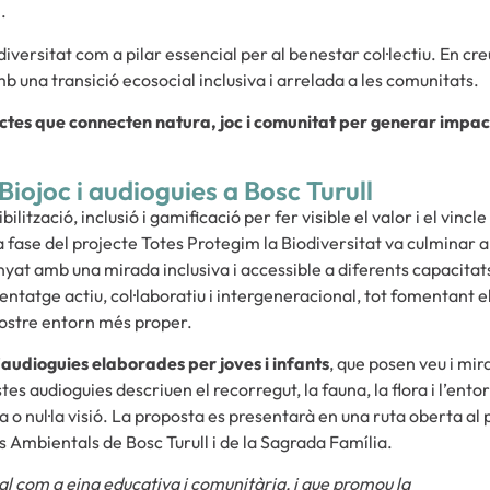
.
iversitat com a pilar essencial per al benestar col·lectiu. En cr
una transició ecosocial inclusiva i arrelada a les comunitats.
ctes que connecten natura, joc i comunitat per generar impa
Biojoc i audioguies a Bosc Turull
ització, inclusió i gamificació per fer visible el valor i el vincle
ra fase del projecte Totes Protegim la Biodiversitat va culminar 
enyat amb una mirada inclusiva i accessible a diferents capacitat
entatge actiu, col·laboratiu i intergeneracional, tot fomentant e
 nostre entorn més proper.
’
audioguies elaborades per joves i infants
, que posen veu i mir
es audioguies descriuen el recorregut, la fauna, la flora i l’entor
 nul·la visió. La proposta es presentarà en una ruta oberta al 
es Ambientals de Bosc Turull i de la Sagrada Família.
cal com a eina educativa i comunitària, i que promou la