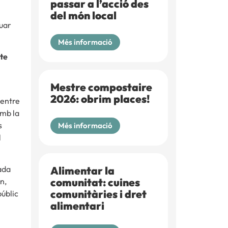
passar a l’acció des
del món local
euar
Més informació
cte
Mestre compostaire
2026: obrim places!
 entre
amb la
s
Més informació
l
ada
Alimentar la
comunitat: cuines
n,
comunitàries i dret
públic
alimentari