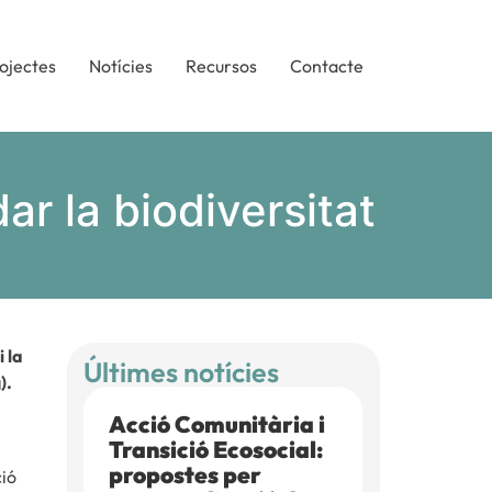
ojectes
Notícies
Recursos
Contacte
ar la biodiversitat
 la
Últimes notícies
).
Acció Comunitària i
Transició Ecosocial:
propostes per
ció