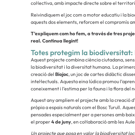
col·lectiva, amb impacte directe sobre el territori
Reivindiquem el joc com a motor educatiu i la biod
aquests dos elements, reforcem el compromís amb 
T’expliquem com ho fem, a través de tres proje
real. Continua llegint!
Totes protegim la biodiversitat: 
Aquest projecte combina ciència ciutadana, sensibil
la biodiversitat i la diversitat humana. La prime
creació del
Biojoc
, un joc de cartes didàctic diss
intel·lectuals. Aquesta eina lúdica promou l’apren
coneixement i l’estima per la fauna i la flora del
Aquest any ampliem el projecte amb la creació d
pròpia a espais naturals com el Bosc Turull. Aquest
pensades especialment per a persones amb baixa o
el proper
4 de juny
, en col·laboració amb les Aul
Un projecte que posa en valor la biodiversitat lo