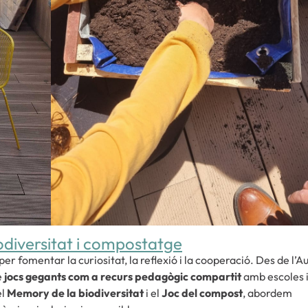
odiversitat i compostatge
er fomentar la curiositat, la reflexió i la cooperació. Des de l’A
e
jocs gegants com a recurs pedagògic compartit
amb escoles 
el
Memory de la biodiversitat
i el
Joc del compost
, abordem