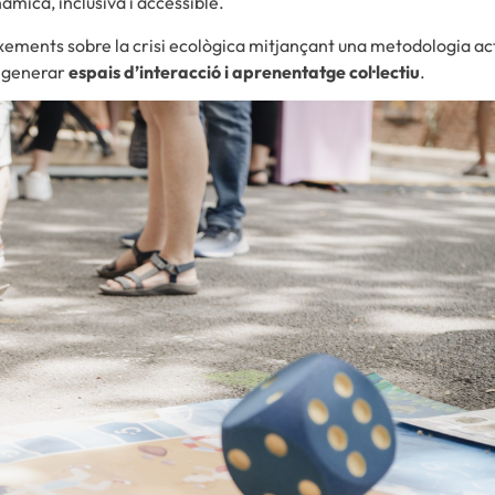
àmica, inclusiva i accessible.
ixements sobre la crisi ecològica mitjançant una metodologia act
r generar
espais d’interacció i aprenentatge col·lectiu
.