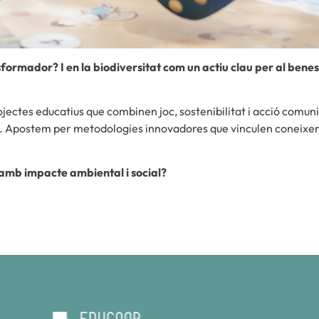
formador? I en la biodiversitat com un actiu clau per al bene
ectes educatius que combinen joc, sostenibilitat i acció comuni
iu. Apostem per metodologies innovadores que vinculen coneixe
 amb impacte ambiental i social?