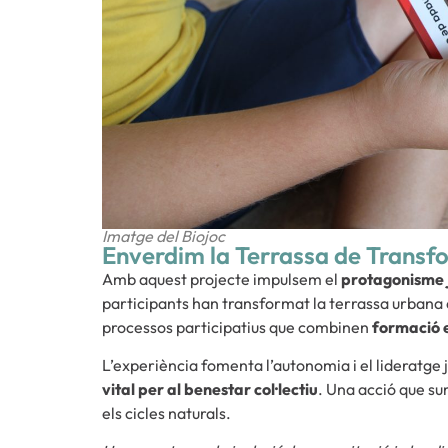
Imatge del Biojoc
Enverdim la Terrassa de Trans
Amb aquest projecte impulsem el
protagonisme 
participants han transformat la terrassa urbana d
processos participatius que combinen
formació e
L’experiència fomenta l’autonomia i el lideratge 
vital per al benestar col·lectiu
. Una acció que su
els cicles naturals.