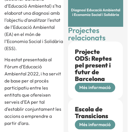
d’Educació Ambiental) s’ha
elaborat una diagnosi amb
l’objectiu d’analitzar l’estat
de l’Educació Ambiental
Projectes
(EA) en el món de
relacionats
l’Economia Social i Solidària
(ESS).
Projecte
ODS: Reptes
Ha estat presentada al
pel present i
Fòrum d’Educació
futur de
Ambiental 2022, i ha servit
Barcelona
de base per al procés
Més informació
participatiu entre les
entitats que ofereixen
serveis d’EA per tal
Escola de
d’establir conjuntament les
Transicions
accions a emprendre a
partir d’ara.
Més informació