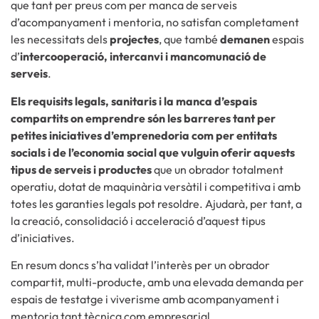
que tant per preus com per manca de serveis
d’acompanyament i mentoria, no satisfan completament
les necessitats dels
projectes
, que també
demanen
espais
d’
intercooperació, intercanvi i mancomunació de
serveis
.
Els requisits legals, sanitaris i la manca d’espais
compartits on emprendre són les barreres tant per
petites iniciatives d’emprenedoria com per entitats
socials i de l’economia social que vulguin oferir aquests
tipus de serveis i productes
que un obrador totalment
operatiu, dotat de maquinària versàtil i competitiva i amb
totes les garanties legals pot resoldre. Ajudarà, per tant, a
la creació, consolidació i acceleració d’aquest tipus
d’iniciatives.
En resum doncs s’ha validat l’interès per un obrador
compartit, multi-producte, amb una elevada demanda per
espais de testatge i viverisme amb acompanyament i
mentoria tant tècnica com empresarial.