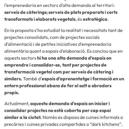
l’emprenedoria en sectors d’alta demanda al territori:
serveis de càterings; serveis de plats preparats i certs
transformats i elaborats vegetals
, és
estratègica
.
En la proposta s’ha estudiat la realitat i necessitats tant de
projectes consolidats, com de projectes socials
d’alimentació i de petites iniciatives d’emprenedoria
alimentària quant a espais d’elaboració. Es conclou que en
aquests sectors
hi ha una alta demanda d’espais on
emprendre i consolidar-se, tant per projectes de
transformació vegetal com per serveis de càtering i
similars.
També d’
espais d’aprenentatge i formació en un
entorn professional abans de fer el salt a obradors
propis.
Actualment,
aquesta demanda d’espais on iniciar i
consolidar projectes no està coberta per cap espai
similar a la ciutat.
Només es disposa de cuines informals o
precàries i cuines privades compartides o “dark kitchens”,