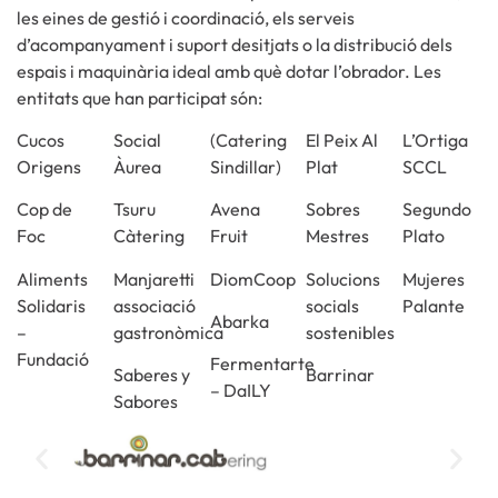
les eines de gestió i coordinació, els serveis
d’acompanyament i suport desitjats o la distribució dels
espais i maquinària ideal amb què dotar l’obrador. Les
entitats que han participat són:
Cucos
Social
(Catering
El Peix Al
L’Ortiga
Origens
Àurea
Sindillar)
Plat
SCCL
Cop de
Tsuru
Avena
Sobres
Segundo
Foc
Càtering
Fruit
Mestres
Plato
Aliments
Manjaretti
DiomCoop
Solucions
Mujeres
Solidaris
associació
socials
Palante
Abarka
–
gastronòmica
sostenibles
Fundació
Fermentarte
Saberes y
Barrinar
– DaILY
Sabores