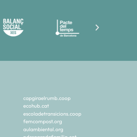
capgiraelrumb.coop
ecohub.cat
escoladetransicions.coop
femcompost.org
aulambiental.org
pdcsagradafamilia.cat