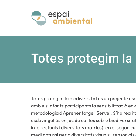
Totes protegim la 
Totes protegim la biodiversitat és un projecte es
amb els infants participants la sensibilització en
metodologia d’Aprenentatge i Servei. S’ha realitz
esdevingut és un joc de cartes sobre biodiversitat 
intel·lectuals i diversitats motrius); en el segon
medi natural per a diversitats visuals i sensorials