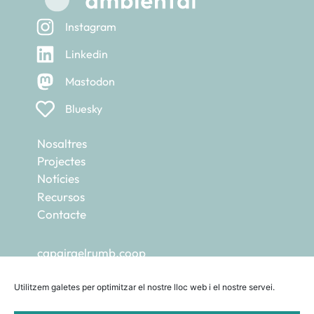
Instagram
Linkedin
Mastodon
Bluesky
Nosaltres
Projectes
Notícies
Recursos
Contacte
capgiraelrumb.coop
ecohub.cat
escoladetransicions.coop
Utilitzem galetes per optimitzar el nostre lloc web i el nostre servei.
femcompost.org