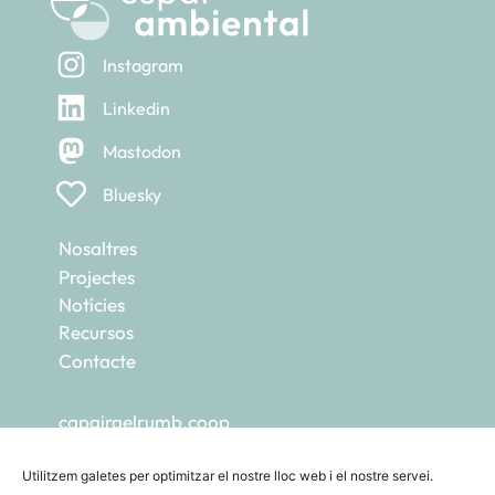
Instagram
Linkedin
Mastodon
Bluesky
Nosaltres
Projectes
Notícies
Recursos
Contacte
capgiraelrumb.coop
ecohub.cat
escoladetransicions.coop
Utilitzem galetes per optimitzar el nostre lloc web i el nostre servei.