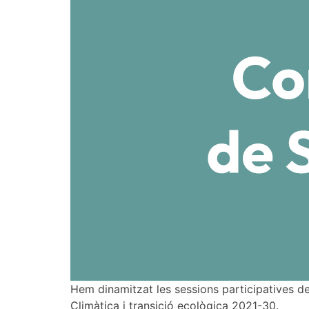
Hem dinamitzat les sessions participatives de
Climàtica i transició ecològica 2021-30.